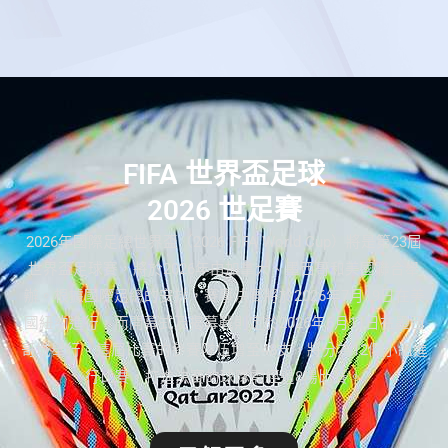
FIFA 世界盃足球
2026 世足賽
2026年國際足總世界盃（2026 FIFA World Cup）將是第23屆
世界盃足球賽，將於2026年由加拿大、墨西哥和美國聯合舉
辦。根據國際足總的安排，賽事決賽將於2026年7月19日在美
國紐約進行，而開幕式及揭幕戰則定於2026年6月11日在墨西
哥城舉行。這屆比賽的參賽隊伍增至48支，將分為12個小組進
行比賽，打進決賽的球隊需經過8場比賽。