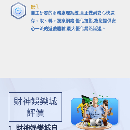
優化
自主研發的財務處理系統,真正做到安心快速
存、取、轉。獨家網絡 優化技術,為您提供安
心一流的遊戲體驗,最大優化網路延遲。
財神娛樂城
評價
1.
財神娛樂城自