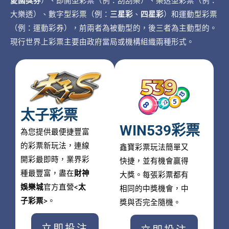
愛國獎券
）、即開型彩票（例：刮刮樂）、樂透型彩票（例：
大樂透）、數字型彩票（例：
三星彩
、
四星彩
）和運動型彩票
（例：運動彩券），前兩者為被動型的，後三者為主動型的。
現行世界上彩票主要由政府當局或機構組織兩種形式。
太子彩票
WIN539彩票
為您提供最便捷豐富
的彩票新玩法，連線
鑫寶彩票玩法簡單又
開彩最即時，業界彩
快捷，並有機會贏得
種最豐富，盡在
財神
大獎。每張彩票都有
娛樂城
官方直營<
太
相同的中獎機會，中
子彩票
>。
獎與否完全隨機。
立即投注