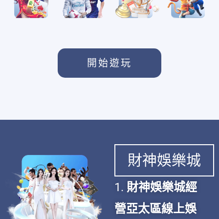
開始遊玩
財神娛樂城
1.
財神娛樂城經
營亞太區線上娛