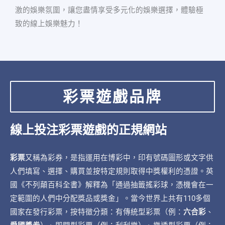
激的娛樂氛圍，讓您盡情享受多元化的娛樂選擇，體驗極
致的線上娛樂魅力！
彩票遊戲品牌
線上投注彩票遊戲的正規網站
彩票
又稱為彩券，是指運用在博彩中，印有號碼圖形或文字供
人們填寫、選擇、購買並按特定規則取得中獎權利的憑證。英
國《不列顛百科全書》解釋為「通過抽籤搖彩球，憑機會在一
定範圍的人們中分配獎品或獎金」。當今世界上共有110多個
國家在發行彩票，按特徵分類：有傳統型彩票（例：
六合彩
、