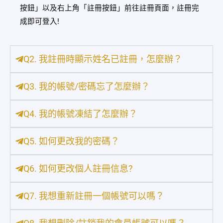
按鈕」以及右上角「註冊按鈕」前往註冊頁面，註冊完
成即可登入!
Q2. 我註冊時顯示姓名已註冊，怎麼辦？
Q3. 我的帳號/密碼忘了怎麼辦？
Q4. 我的帳號凍結了怎麼辦？
Q5. 如何更改我的密碼？
Q6. 如何更改個人註冊信息?
Q7. 我想重新註冊一個帳號可以嗎？