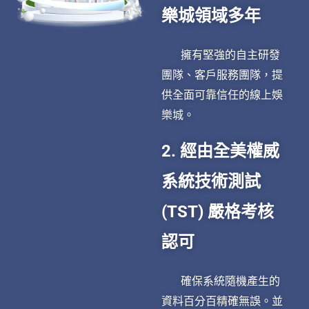
樂城領域多年
擁有堅強的自主研發
團隊、客戶服務團隊，提
供全面可靠信任的線上娛
樂城。
2. 經由
全美權威
系統技術測試
(TST)
嚴格考核
認可
確保系統隨機產生的
資料百分百精確無誤。並