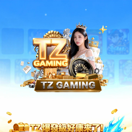
跳
至
主
要
內
容