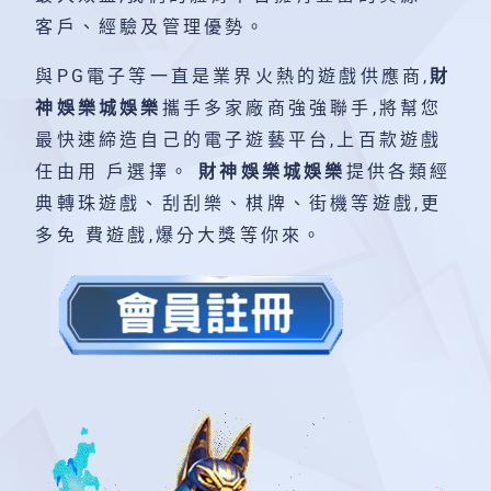
客戶、經驗及管理優勢。
與PG電子等一直是業界火熱的遊戲供應商,
財
神娛樂城娛樂
攜手多家廠商強強聯手,將幫您
最快速締造自己的電子遊藝平台,上百款遊戲
任由用 戶選擇。
財神娛樂城娛樂
提供各類經
典轉珠遊戲、刮刮樂、棋牌、街機等遊戲,更
多免 費遊戲,爆分大獎等你來。