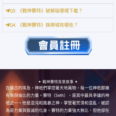
Q3. 《戰神賽特》破解版哪裡下載？
Q4. 《戰神賽特》娛樂城有哪些？
✦ 戰神賽特背景故事 ✦
在遠古的埃及，神祇們掌控著天地萬物，每一位神祇都擁
有無與倫比的力量。賽特（Seth），是其中最具爭議的神
祇之一。他是混沌和風暴之神，掌管著荒漠和混亂，被認
為是力量與毀滅的化身。賽特的力量強大無比，但他卻在