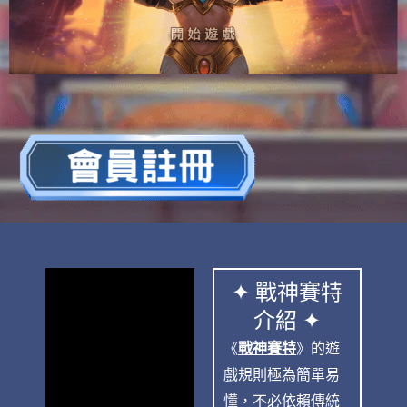
✦ 戰神賽特
介紹 ✦
《
戰神賽特
》的遊
戲規則極為簡單易
懂，不必依賴傳統