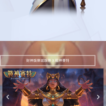
財神娛樂城娛樂 X 戰神賽特