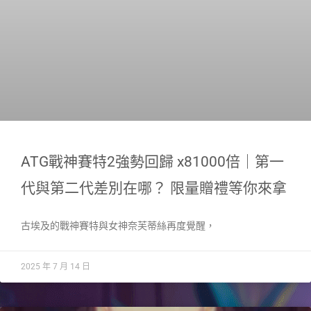
ATG戰神賽特2強勢回歸 x81000倍｜第一
代與第二代差別在哪？ 限量贈禮等你來拿
古埃及的戰神賽特與女神奈芙蒂絲再度覺醒，
2025 年 7 月 14 日