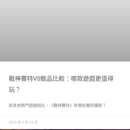
戰神賽特VS競品比較：哪款遊戲更值得
玩？
和其他熱門遊戲相比，《戰神賽特》有哪些獨特優勢？
2025 年 5 月 22 日