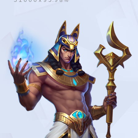
５１０００ｘ
９５.９８％