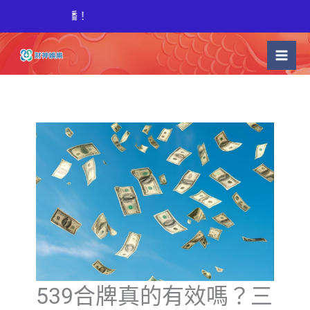
跳
NBA火熱開打，點
至
主
要
內
容
539合牌真的有效嗎？三