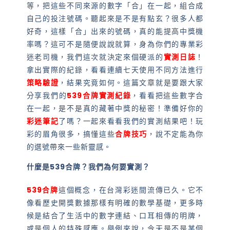
等，把這些不同來源的數字「合」在一起，組合成
自己的投注號碼。聽起來是不是有點玄？很多人都
好奇，這樣「合」出來的號碼，真的能提高中獎機
率嗎？這可不是隨便說說就算，身為你們的專業彩
迷老司機，我們這次就決定來個硬派的
實測日誌
！
拿出實際的紀錄，看看連續七天使用不同方法進行
策略驗證
，結果究竟如何。這篇文章就是要跟大家
分享我們的
539合牌實測紀錄
，看看把這些數字合
在一起，是不是真的藏著中獎的秘密！準備好你的
彩迷筆記
了嗎？一起來看看我們的實測結果吧！玩
彩的眉角很多，搞懂這些
合牌技巧
，說不定能為你
的選號帶來一些新靈感。
什麼是539合牌？我們為何要實測？
539合牌
這個概念，在台灣彩迷間流傳已久。它不
像看歷史開獎數據那樣有明確的數學基礎，更多時
候是結合了生活中的數字連結、口耳相傳的明牌，
或是個人的特殊感應。舉例來說，今天是不是某個