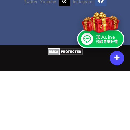
Twitter
Youtube
Instagram
h
a
r
c
e
e
a
b
d
o
s
o
加入Line
k
領取專屬好禮