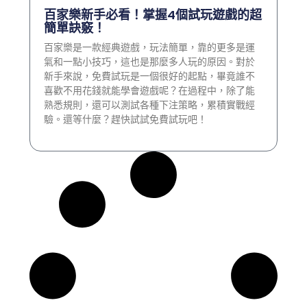
百家樂新手必看！掌握4個試玩遊戲的超
簡單訣竅！
百家樂是一款經典遊戲，玩法簡單，靠的更多是運
氣和一點小技巧，這也是那麼多人玩的原因。對於
新手來說，免費試玩是一個很好的起點，畢竟誰不
喜歡不用花錢就能學會遊戲呢？在過程中，除了能
熟悉規則，還可以測試各種下注策略，累積實戰經
驗。還等什麼？趕快試試免費試玩吧！