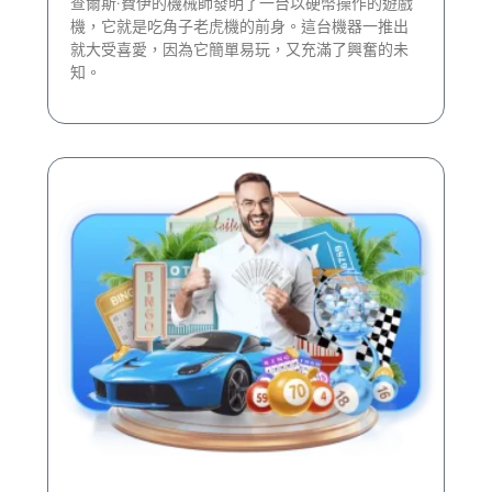
查爾斯·費伊的機械師發明了一台以硬幣操作的遊戲
機，它就是吃角子老虎機的前身。這台機器一推出
就大受喜愛，因為它簡單易玩，又充滿了興奮的未
知。