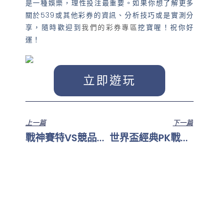
是一種娛樂，理性投注最重要。如果你想了解更多
關於539或其他彩券的資訊、分析技巧或是實測分
享，隨時歡迎到
我們的彩券專區
挖寶喔！祝你好
運！
立即遊玩
上一篇
下一篇
戰神賽特VS競品比較：哪款遊戲更值得玩？
世界盃經典PK戰：巴西 Vs 克羅埃西亞心臟爆擊戰！