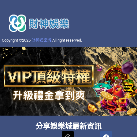
Copyright ©2025
財神娛樂城
All right reserved.
分享娛樂城最新資訊
T
F