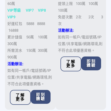
60萬
提領上限 100萬 100萬
VIP等級 VIP7 VIP8
100萬
VIP9
免提次數 2次 2次 3
好運紅包 5888 8888
次
16888
活動辦法:
累計儲值 50萬 100萬
如有同一帳戶/電話號碼/IP
300萬
位置/共享電腦/網路環境,則
所需流水 150萬 300萬
不符合此項優惠資格。
900萬
即刻
了解
活動辦法:
體驗
更多
如有同一帳戶/電話號碼/IP
位置/共享電腦/網路環境,則
不符合此項優惠資格。
即刻
了解
體驗
更多