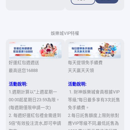
娛樂城VIP特權
好運紅包週週送
每天提領免手續費
最高送您16888
天天贏天天領
活動說明:
活動說明:
1.週期計算以”上週星期一
1. 財神娛樂城會員根據VIP
00:00起星期日23:59為限。
等級,”每日最多享有3次託售
(每週期僅限申請一次)
免手續費。
2. 每週好運紅包禮金需達到
2.每日託售額度上限則依對
5倍”有效投注流水,即可申請
應VIP等級不同,最低託售為