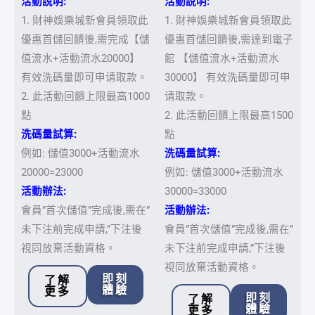
活動說明:
活動說明:
1. 財神娛樂城新會員領取此
1. 財神娛樂城新會員領取此
優惠首儲回饋後,需完成【儲
優惠首儲回饋後,需達到電子
值流水+活動流水20000】
館 【儲值流水+活動流水
有效洗碼量即可申请取款。
30000】 有效洗碼量即可申
2. 此活動回饋上限最高1000
请取款。
點
2. 此活動回饋上限最高1500
洗碼量試算:
點
例如: 儲值3000+活動流水
洗碼量試算:
20000=23000
例如: 儲值3000+活動流水
活動辦法:
30000=33000
會員”首次儲值”完成後,需在”
活動辦法:
未下注前完成申請,”下注後
會員”首次儲值”完成後,需在”
視同放棄活動資格。
未下注前完成申請,”下注後
視同放棄活動資格。
即刻
了解
體驗
更多
即刻
了解
體驗
更多