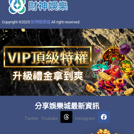
Copyright ©2025
財神娛樂城
All right reserved.
分享娛樂城最新資訊
T
F
Twitter
Youtube
Instagram
h
a
r
c
e
e