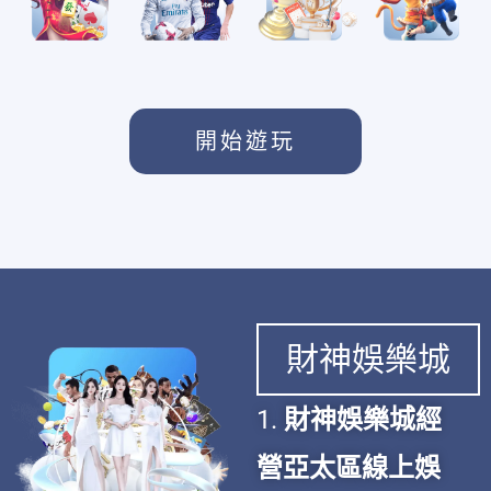
開始遊玩
財神娛樂城
1.
財神娛樂城經
營亞太區線上娛