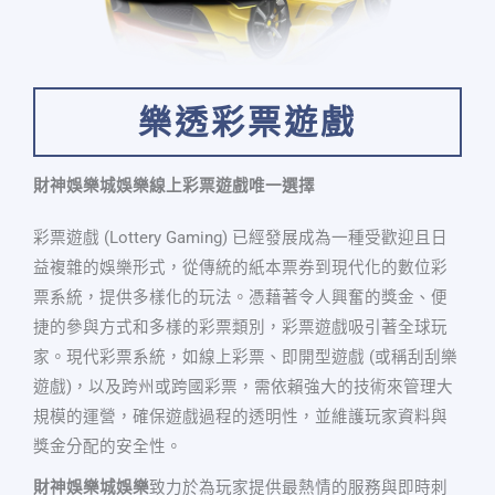
樂透彩票遊戲
財神娛樂城娛樂線上彩票遊戲唯一選擇
彩票遊戲 (Lottery Gaming) 已經發展成為一種受歡迎且日
益複雜的娛樂形式，從傳統的紙本票券到現代化的數位彩
票系統，提供多樣化的玩法。憑藉著令人興奮的獎金、便
捷的參與方式和多樣的彩票類別，彩票遊戲吸引著全球玩
家。現代彩票系統，如線上彩票、即開型遊戲 (或稱刮刮樂
遊戲)，以及跨州或跨國彩票，需依賴強大的技術來管理大
規模的運營，確保遊戲過程的透明性，並維護玩家資料與
獎金分配的安全性。
財神娛樂城娛樂
致力於為玩家提供最熱情的服務與即時刺