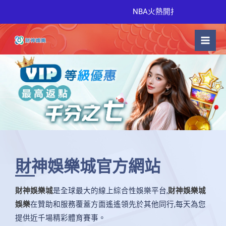
跳
NBA火熱開打，點擊立即觀看直播！
至
主
要
內
容
財神娛樂城官方網站
財神娛樂城
是全球最大的線上綜合性娛樂平台,
財神娛樂城
娛樂
在贊助和服務覆蓋方面遙遙領先於其他同行,每天為您
提供近千場精彩體育賽事。