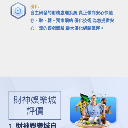
優化
自主研發的財務處理系統,真正做到安心快速
存、取、轉。獨家網絡 優化技術,為您提供安
心一流的遊戲體驗,最大優化網路延遲。
財神娛樂城
評價
1.
財神娛樂城自