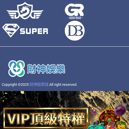
Copyright ©2025
財神娛樂城
All right reserved.