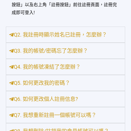
按鈕」以及右上角「註冊按鈕」前往註冊頁面，註冊完
成即可登入!
Q2. 我註冊時顯示姓名已註冊，怎麼辦？
Q3. 我的帳號/密碼忘了怎麼辦？
Q4. 我的帳號凍結了怎麼辦？
Q5. 如何更改我的密碼？
Q6. 如何更改個人註冊信息?
Q7. 我想重新註冊一個帳號可以嗎？