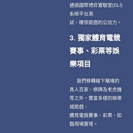
通過國際博弈實驗室(GLI)
系統平台測
試，確保遊戲的公信力。
3. 獨家體育電競
賽事、彩票等娛
樂項目
我們移轉線下賭場的
真人百家、棋牌及老虎機
等之外，豐富多樣的娛樂
城遊戲、
體育電競賽事、彩票，如
臨現場實境。