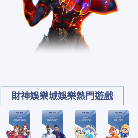
財神娛樂城娛樂熱門遊戲