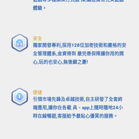
體驗。
安全
獨家開發專利,採用128位加密技術和嚴格的安
全管理體系,金資得到 最完善保障讓你用的開
心,玩的也安心,無後顧之憂!
便捷
引領市場先鋒及卓越技術,自主研發了全套終
端應用,讓你在各載 具、app上隨時隨地24小
時在線暢遊,客服給予最貼心優質的服務。