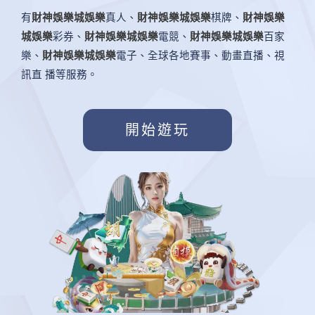
有
財神娛樂城娛樂
真人、
財神娛樂城娛樂
棋牌、
財神娛樂
城娛樂
彩券、
財神娛樂城娛樂
電競、
財神娛樂城娛樂
百家
樂、
財神娛樂城娛樂
電子、全球各地賽事、動畫直播、視
訊直 播等服務。
開始遊玩