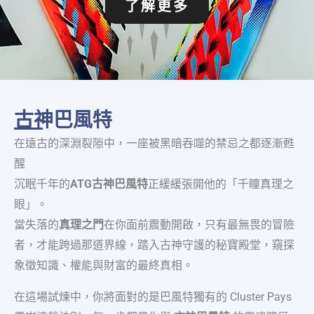
了解更多
古神巴風特
在遠古的深淵裂隙中，一座被黑暗吞噬的禁忌之都逐漸甦
醒
沉眠千年的
ATG古神巴風特
正緩緩張開他的「千瞳真理之
眼」。
當失落的
真理之門
在你面前震動開啟，只有最無畏的冒險
者，才能跨過那道界線，踏入古神守護的秘寶殿堂，窺探
象徵知識、權能與財富的最終真相。
在這場試煉中，你將面對的是巴風特獨有的 Cluster Pays