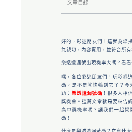
文章目錄
好的，彩迷朋友們！這就為您撰
氣親切，內容實用，並符合所有
樂透遺漏號出現機率大嗎？看看
嘿，各位彩迷朋友們！玩彩券
碼，是不是就快輪到它了？今
題：
樂透遺漏號碼
！很多人相
獎機會。這篇文章就是要來告
高中獎機率嗎？讓我們一起揭
碼！
什麼是樂透遺漏號碼？它有什麼