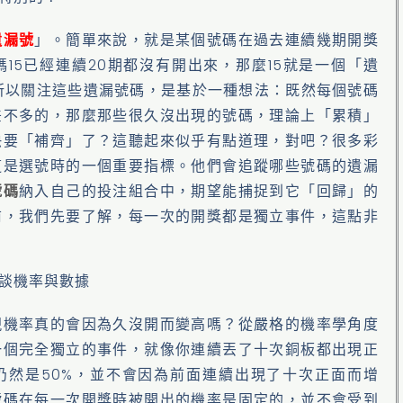
遺漏號
」。簡單來說，就是某個號碼在過去連續幾期開獎
15已經連續20期都沒有開出來，那麼15就是一個「遺
所以關注這些遺漏號碼，是基於一種想法：既然每個號碼
差不多的，那麼那些很久沒出現的號碼，理論上「累積」
快要「補齊」了？這聽起來似乎有點道理，對吧？很多彩
這是選號時的一個重要指標。他們會追蹤哪些號碼的遺漏
號碼
納入自己的投注組合中，期望能捕捉到它「回歸」的
前，我們先要了解，每一次的開獎都是獨立事件，這點非
談機率與數據
現機率真的會因為久沒開而變高嗎？從嚴格的機率學角度
一個完全獨立的事件，就像你連續丟了十次銅板都出現正
仍然是50%，並不會因為前面連續出現了十次正面而增
號碼在每一次開獎時被開出的機率是固定的，並不會受到