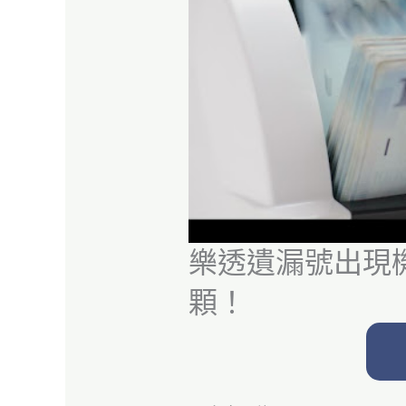
樂透遺漏號出現
顆！