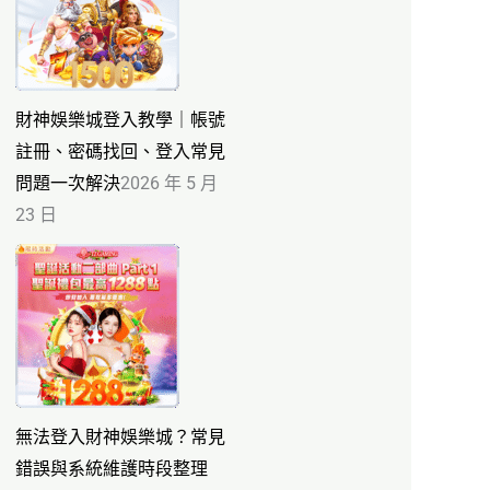
財神娛樂城登入教學｜帳號
註冊、密碼找回、登入常見
問題一次解決
2026 年 5 月
23 日
無法登入財神娛樂城？常見
錯誤與系統維護時段整理