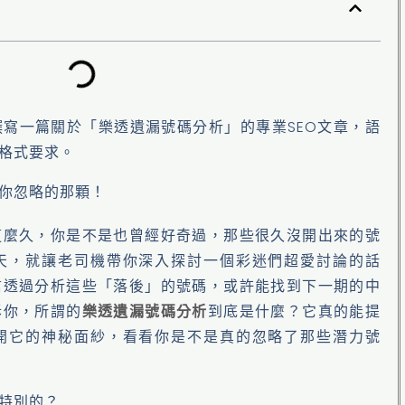
寫一篇關於「樂透遺漏號碼分析」的專業SEO文章，語
格式要求。
你忽略的那顆！
這麼久，你是不是也曾經好奇過，那些很久沒開出來的號
天，就讓老司機帶你深入探討一個彩迷們超愛討論的話
信透過分析這些「落後」的號碼，或許能找到下一期的中
訴你，所謂的
樂透遺漏號碼分析
到底是什麼？它真的能提
開它的神秘面紗，看看你是不是真的忽略了那些潛力號
特別的？