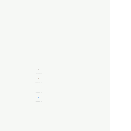
TU大獎娛樂城、首選台灣線上娛
樂城推薦、保證出金
JP大獎娛樂城、首選台灣線上娛樂城推薦、保證出金
鉅城娛樂城、首選台灣線上娛樂城推薦、保證出金
9M娛樂城、首選台灣線上娛樂城推薦、保證出金
T8娛樂城、首選台灣線上娛樂城推薦、保證出金