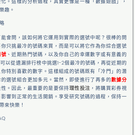
變化。這樣的分析過程，其實更像是一種「數據遊戲」，
樂趣。
略
可能會問，該如何將它運用到實際的選號中呢？很棒的問
要你只挑最冷的號碼來買，而是可以將它作為你綜合選號
漏號
、近期熱門號碼，以及你自己的幸運數字或有意義的
可以從遺漏排行榜中挑選1-2個最冷的號碼，再從近期的
上你特別喜歡的數字。這樣組成的號碼既有「冷門」的潛
你的選號組合更加多元。當然，即使進行了再多的
數據分
機性。因此，最重要的是要保持
理性投注
，將購買彩券視
要影響到正常的生活開銷。享受研究號碼的過程，保持一
帶來快樂！
AQ