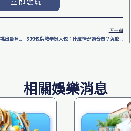
立即遊玩
下一篇
本週樂透預測號碼：根據歷史分析挑出最有機會的組合！
539包牌教學懶人包：什麼情況適合包？怎麼選號更聰明？
相關娛樂消息