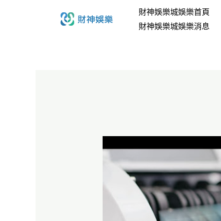
跳
財神娛樂城娛樂首頁
至
財神娛樂城娛樂消息
主
要
內
容