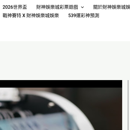
2026世界盃
財神娛樂城彩票遊戲
關於財神娛樂城
戰神賽特 X 財神娛樂城娛樂
539運彩神預測