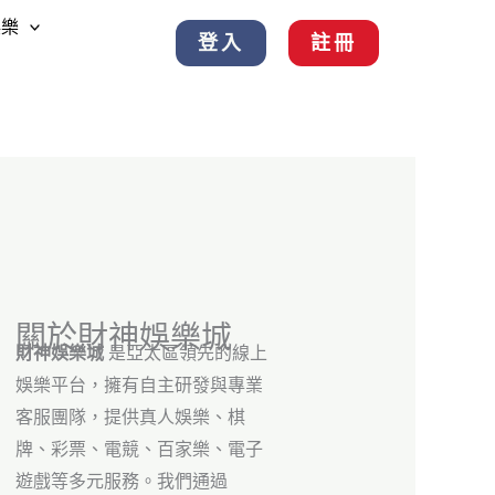
娛樂
登入
註冊
關於財神娛樂城
財神娛樂城
是亞太區領先的線上
娛樂平台，擁有自主研發與專業
客服團隊，提供真人娛樂、棋
牌、彩票、電競、百家樂、電子
遊戲等多元服務。我們通過