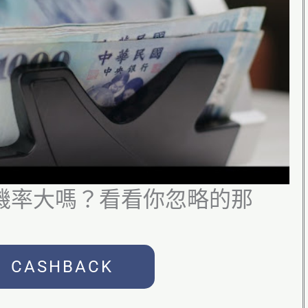
機率大嗎？看看你忽略的那
CASHBACK