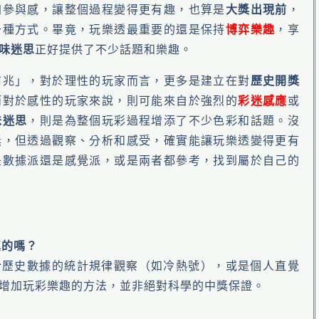
加參與感，讓整個過程變得更有趣，也算是
大獎出現前
，
一種方式。畢竟，玩樂透最重要的還是保持
博弈樂趣
，享
味迷思
正好提供了不少話題和樂趣。
前兆」，對於理性的玩家而言，更多是建立在對
歷史開獎
而對於感性的玩家來說，則可能來自於強烈的
彩迷感應
或
味迷思
，則是為整個玩彩過程增添了不少色彩和話題。沒
獎，但透過觀察、分析和感受，確實能讓玩樂透變得更有
是數據派還是感覺派，或是兩者都參考，找到屬於自己的
真的嗎？
於歷史數據的統計規律觀察（如冷熱號），或是個人直覺
增加玩彩樂趣的方法，並非絕對科學的中獎保證。