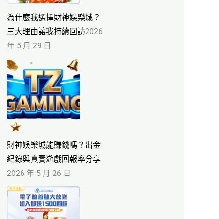
為什麼我選擇財神娛樂城？
三大理由讓我持續回訪
2026
年 5 月 29 日
財神娛樂城能賺錢嗎？出金
紀錄與真實遊戲回報率分享
2026 年 5 月 26 日