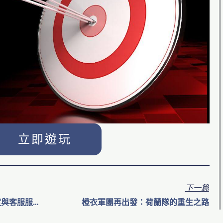
立即遊玩
下一篇
ATG娛樂城安全性評測：出金速度與客服服務完整解說
橙衣軍團再出發：荷蘭隊的重生之路