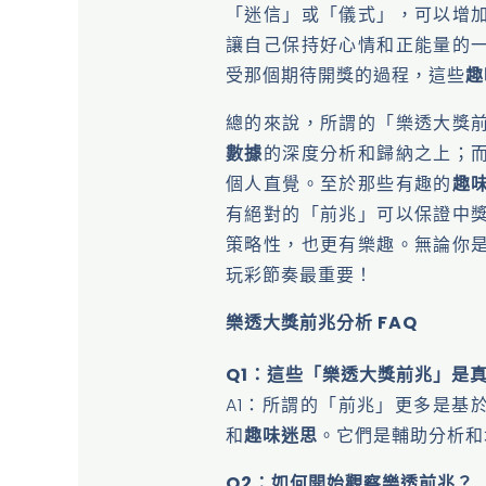
「迷信」或「儀式」，可以增
讓自己保持好心情和正能量的
受那個期待開獎的過程，這些
趣
總的來說，所謂的「樂透大獎
數據
的深度分析和歸納之上；
個人直覺。至於那些有趣的
趣
有絕對的「前兆」可以保證中
策略性，也更有樂趣。無論你
玩彩節奏最重要！
樂透大獎前兆分析 FAQ
Q1：這些「樂透大獎前兆」是
A1：所謂的「前兆」更多是基
和
趣味迷思
。它們是輔助分析和
Q2：如何開始觀察樂透前兆？