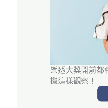
樂透大獎開前都
機這樣觀察！