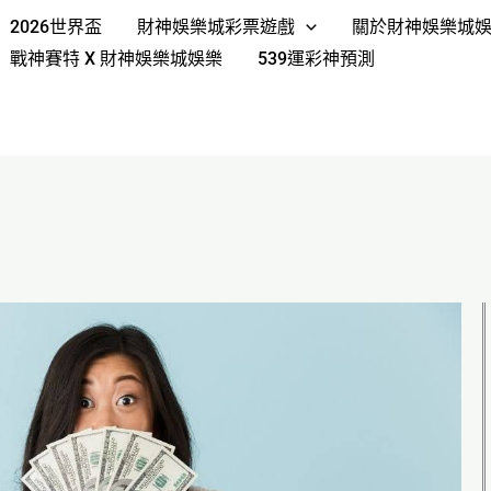
2026世界盃
財神娛樂城彩票遊戲
關於財神娛樂城
戰神賽特 X 財神娛樂城娛樂
539運彩神預測