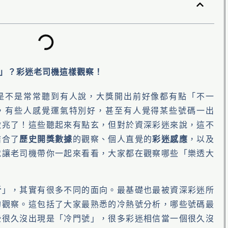
」？彩迷老司機這樣觀察！
是不是常常聽到有人說，大獎開出前好像都有點「不一
，有些人感覺運氣特別好，甚至有人覺得某些號碼一出
徵兆了！這些聽起來有點玄，但對於資深彩迷來說，這不
結合了
歷史開獎數據
的觀察、個人直覺的
彩迷感應
，以及
就讓老司機帶你一起來看看，大家都在觀察哪些「樂透大
析
」，其實有很多不同的面向。最基礎也最被資深彩迷所
的觀察。這包括了大家最熟悉的冷熱號分析，哪些號碼最
些很久沒出現是「冷門號」，很多彩迷相信當一個很久沒