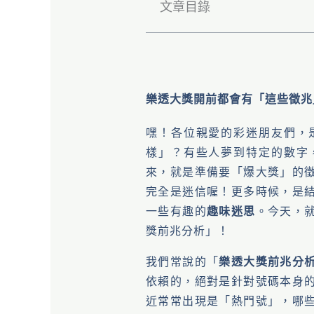
文章目錄
樂透大獎開前都會有「這些徵兆
嘿！各位親愛的彩迷朋友們，
樣」？有些人夢到特定的數字
來，就是準備要「爆大獎」的
完全是迷信喔！更多時候，是
一些有趣的
趣味迷思
。今天，
獎前兆分析」！
我們常說的「
樂透大獎前兆分
依賴的，絕對是針對號碼本身
近常常出現是「熱門號」，哪