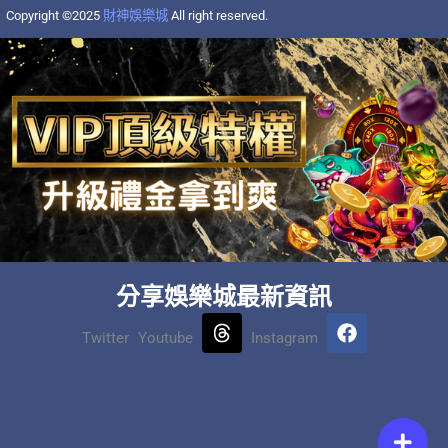
Copyright ©2025
財神娛樂城
All right reserved.
分享娛樂城最新資訊
T
F
Twitter
Youtube
Instagram
h
a
r
c
e
e
a
b
d
o
s
o