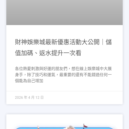
財神娛樂城最新優惠活動大公開｜儲
值加碼、返水提升一次看
各位熱愛刺激與好運的朋友們，想在線上娛樂城中大展
身手，除了技巧和運氣，最重要的還有不能錯過任何一
個能為自己增加
2026 年 4 月 12 日