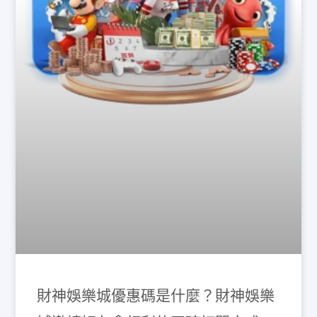
財神娛樂城優惠碼是什麼？財神娛樂