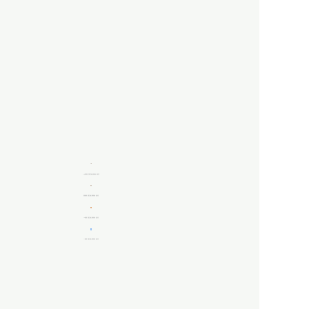
TU大獎娛樂城、首選台灣線上娛
樂城推薦、保證出金
JP大獎娛樂城、首選台灣線上娛樂城推薦、保證出金
鉅城娛樂城、首選台灣線上娛樂城推薦、保證出金
9M娛樂城、首選台灣線上娛樂城推薦、保證出金
T8娛樂城、首選台灣線上娛樂城推薦、保證出金