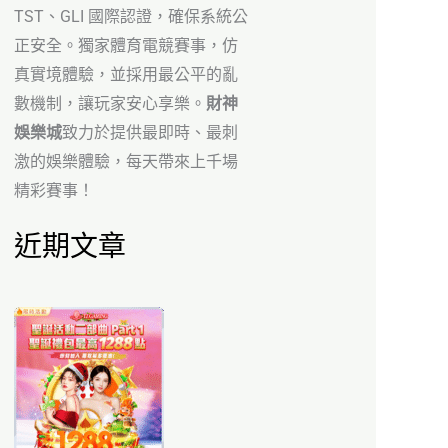
TST、GLI 國際認證，確保系統公
正安全。獨家體育電競賽事，仿
真實境體驗，並採用最公平的亂
數機制，讓玩家安心享樂。
財神
娛樂城
致力於提供最即時、最刺
激的娛樂體驗，每天帶來上千場
精彩賽事！
近期文章