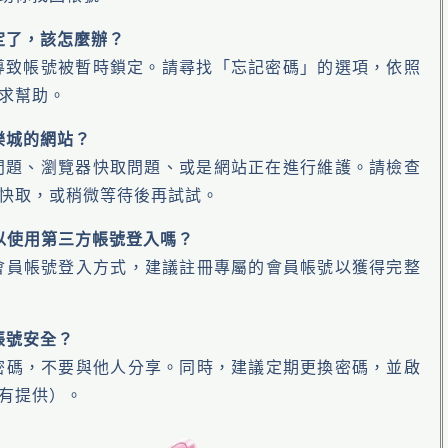
定了，該怎麼辦？
導致帳號被暫時鎖定。請尋找「忘記密碼」的選項，依照
求幫助。
樂城的網站？
問題、瀏覽器快取問題、或是網站正在進行維護。請檢查
快取，或稍微等待後再試試。
以使用第三方帳號登入嗎？
會員帳號登入方式，建議註冊專屬的會員帳號以獲得完整
帳號安全？
密碼，不要與他人分享。同時，建議定期更換密碼，並啟
有提供）。