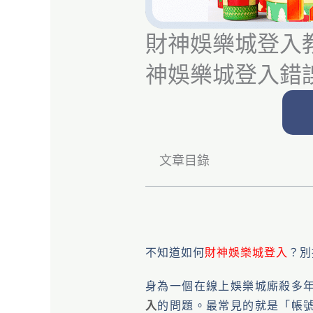
財神娛樂城登入
神娛樂城登入錯
文章目錄
不知道如何
財神娛樂城登入
？別
身為一個在線上娛樂城廝殺多
入
的問題。最常見的就是「帳