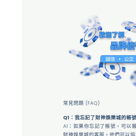
常見問題 (FAQ)
Q1：我忘記了財神娛樂城的帳
A1：如果你忘記了帳號，可以
財神娛樂城的客服，他們可以協