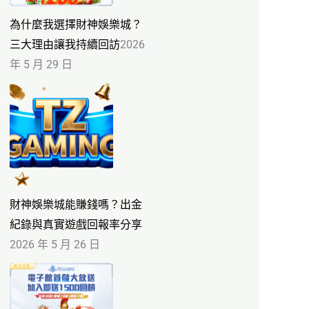
為什麼我選擇財神娛樂城？
三大理由讓我持續回訪
2026
年 5 月 29 日
財神娛樂城能賺錢嗎？出金
紀錄與真實遊戲回報率分享
2026 年 5 月 26 日