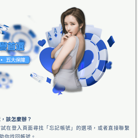
號，該怎麼辦？
嘗試在登入頁面尋找「忘記帳號」的選項，或者直接聯繫
助你找回帳號。