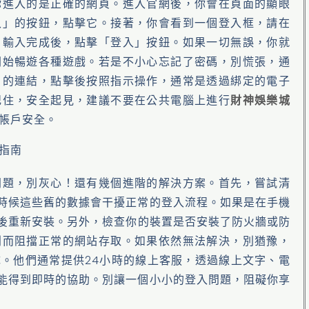
你進入的是正確的網頁。進入官網後，你會在頁面的顯眼
入」的按鈕，點擊它。接著，你會看到一個登入框，請在
。輸入完成後，點擊「登入」按鈕。如果一切無誤，你就
開始暢遊各種遊戲。若是不小心忘記了密碼，別慌張，通
」的連結，點擊後按照指示操作，通常是透過綁定的電子
記住，安全起見，建議不要在公共電腦上進行
財神娛樂城
帳戶安全。
指南
問題，別灰心！還有幾個進階的解決方案。首先，嘗試清
，有時候這些舊的數據會干擾正常的登入流程。如果是在手機
載後重新安裝。另外，檢查你的裝置是否安裝了防火牆或防
判而阻擋正常的網站存取。如果依然無法解決，別猶豫，
。他們通常提供24小時的線上客服，透過線上文字、電
，都能得到即時的協助。別讓一個小小的登入問題，阻礙你享