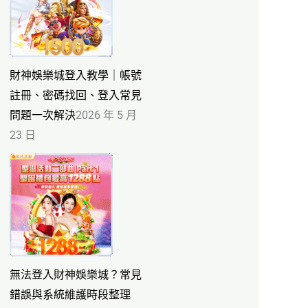
財神娛樂城登入教學｜帳號
註冊、密碼找回、登入常見
問題一次解決
2026 年 5 月
23 日
無法登入財神娛樂城？常見
錯誤與系統維護時段整理