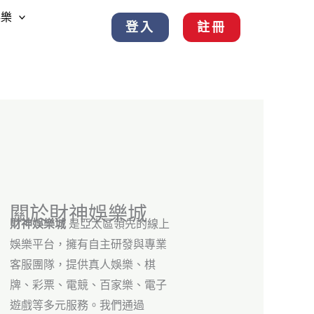
娛樂
登入
註冊
關於財神娛樂城
財神娛樂城
是亞太區領先的線上
娛樂平台，擁有自主研發與專業
客服團隊，提供真人娛樂、棋
牌、彩票、電競、百家樂、電子
遊戲等多元服務。我們通過