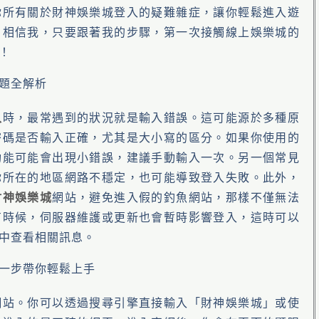
你所有關於財神娛樂城登入的疑難雜症，讓你輕鬆進入遊
。相信我，只要跟著我的步驟，第一次接觸線上娛樂城的
！
題全解析
入
時，最常遇到的狀況就是輸入錯誤。這可能源於多種原
密碼是否輸入正確，尤其是大小寫的區分。如果你使用的
功能可能會出現小錯誤，建議手動輸入一次。另一個常見
你所在的地區網路不穩定，也可能導致登入失敗。此外，
財神娛樂城
網站，避免進入假的釣魚網站，那樣不僅無法
有時候，伺服器維護或更新也會暫時影響登入，這時可以
中查看相關訊息。
一步帶你輕鬆上手
網站。你可以透過搜尋引擎直接輸入「財神娛樂城」或使