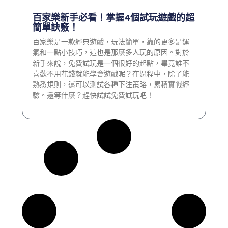
百家樂新手必看！掌握4個試玩遊戲的超
簡單訣竅！
百家樂是一款經典遊戲，玩法簡單，靠的更多是運
氣和一點小技巧，這也是那麼多人玩的原因。對於
新手來說，免費試玩是一個很好的起點，畢竟誰不
喜歡不用花錢就能學會遊戲呢？在過程中，除了能
熟悉規則，還可以測試各種下注策略，累積實戰經
驗。還等什麼？趕快試試免費試玩吧！