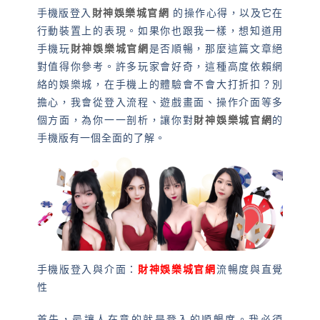
手機版登入
財神娛樂城官網
的操作心得，以及它在
行動裝置上的表現。如果你也跟我一樣，想知道用
手機玩
財神娛樂城官網
是否順暢，那麼這篇文章絕
對值得你參考。許多玩家會好奇，這種高度依賴網
絡的娛樂城，在手機上的體驗會不會大打折扣？別
擔心，我會從登入流程、遊戲畫面、操作介面等多
個方面，為你一一剖析，讓你對
財神娛樂城官網
的
手機版有一個全面的了解。
手機版登入與介面：
財神娛樂城官網
流暢度與直覺
性
首先，最讓人在意的就是登入的順暢度。我必須