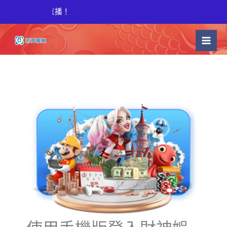
跳
NBA火熱開打
至
主
要
內
容