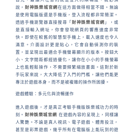
說，
財神娛樂城官網
在這方面做得相當不錯。無論
是使用電腦版還是手機版，登入流程都非常簡潔。
透過手機瀏覽器直接搜尋「
財神娛樂城官網
」，或
是直接輸入網址，你會發現網頁的響應速度非常
快。即使在較舊的智慧型手機上，載入速度也令人
滿意。介面設計更是貼心，它會自動偵測你的裝
置，並呈現出最適合手機螢幕顯示的版本。按鈕大
小、文字間距都經過優化，讓你在小小的手機螢幕
上也能輕鬆操作，不需要頻繁縮放畫面。這對於新
手玩家來說，大大降低了入門的門檻，讓他們能更
專注於遊戲本身，而不是被複雜的操作所困擾。
遊戲體驗：多元化與流暢運作
進入遊戲後，才是真正考驗手機版娛樂城功力的時
刻。
財神娛樂城官網
在遊戲內容的呈現上，同樣讓
人驚艷。不論是真人視訊、電子遊戲、體育投注，
甚至是彩票遊戲，幾乎所有在電腦版上能玩到的遊