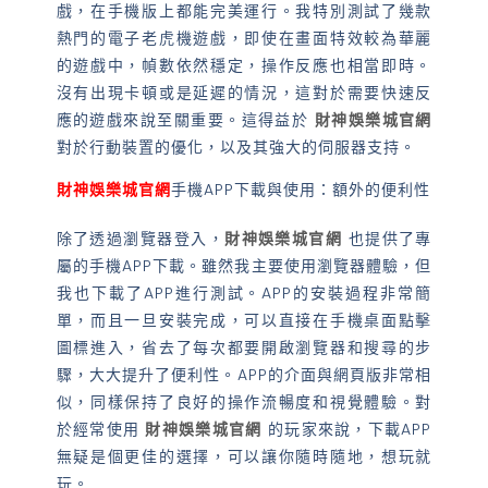
戲，在手機版上都能完美運行。我特別測試了幾款
熱門的電子老虎機遊戲，即使在畫面特效較為華麗
的遊戲中，幀數依然穩定，操作反應也相當即時。
沒有出現卡頓或是延遲的情況，這對於需要快速反
應的遊戲來說至關重要。這得益於
財神娛樂城官網
對於行動裝置的優化，以及其強大的伺服器支持。
財神娛樂城官網
手機APP下載與使用：額外的便利性
除了透過瀏覽器登入，
財神娛樂城官網
也提供了專
屬的手機APP下載。雖然我主要使用瀏覽器體驗，但
我也下載了APP進行測試。APP的安裝過程非常簡
單，而且一旦安裝完成，可以直接在手機桌面點擊
圖標進入，省去了每次都要開啟瀏覽器和搜尋的步
驟，大大提升了便利性。APP的介面與網頁版非常相
似，同樣保持了良好的操作流暢度和視覺體驗。對
於經常使用
財神娛樂城官網
的玩家來說，下載APP
無疑是個更佳的選擇，可以讓你隨時隨地，想玩就
玩。