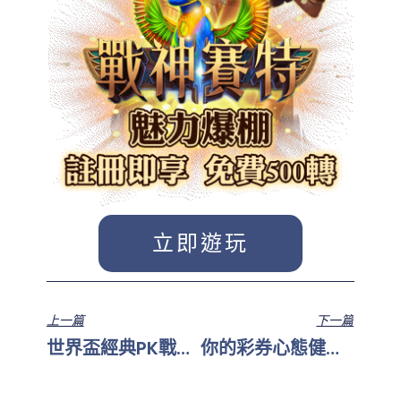
立即遊玩
上一篇
下一篇
世界盃經典PK戰：巴西 Vs 克羅埃西亞心臟爆擊戰！
你的彩券心態健康嗎？做這份測驗了解自己屬於哪種彩迷