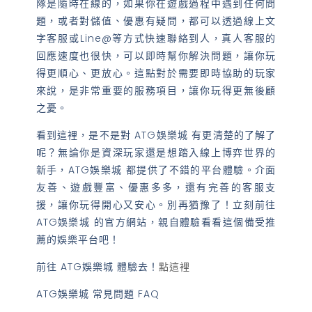
隊是隨時在線的，如果你在遊戲過程中遇到任何問
題，或者對儲值、優惠有疑問，都可以透過線上文
字客服或Line@等方式快速聯絡到人，真人客服的
回應速度也很快，可以即時幫你解決問題，讓你玩
得更順心、更放心。這點對於需要即時協助的玩家
來說，是非常重要的服務項目，讓你玩得更無後顧
之憂。
看到這裡，是不是對 ATG娛樂城 有更清楚的了解了
呢？無論你是資深玩家還是想踏入線上博弈世界的
新手，ATG娛樂城 都提供了不錯的平台體驗。介面
友善、遊戲豐富、優惠多多，還有完善的客服支
援，讓你玩得開心又安心。別再猶豫了！立刻前往
ATG娛樂城 的官方網站，親自體驗看看這個備受推
薦的娛樂平台吧！
前往 ATG娛樂城 體驗去！
點這裡
ATG娛樂城 常見問題 FAQ