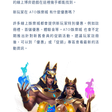
的線上博弈遊戲在這裡幾乎都能找到。
新玩家在 ATG娛樂城 有什麼優惠嗎？
許多線上娛樂城都會提供新玩家特別優惠，例如註
冊禮、首儲優惠、體驗金等。ATG娛樂城 也會不定
期推出針對新舊會員的促銷活動。建議玩家註冊
後，可以到「優惠」或「促銷」專區查看最新的活
動資訊。