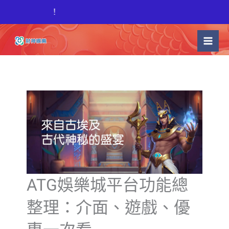
跳
NBA火熱開打，點擊
至
主
要
內
容
ATG娛樂城平台功能總
整理：介面、遊戲、優