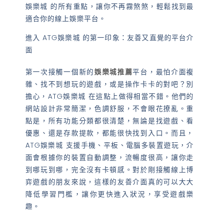
娛樂城 的所有重點，讓你不再霧煞煞，輕鬆找到最
適合你的線上娛樂平台。
進入 ATG娛樂城 的第一印象：友善又直覺的平台介
面
第一次接觸一個新的
娛樂城推薦
平台，最怕介面複
雜、找不到想玩的遊戲，或是操作卡卡的對吧？別
擔心，ATG娛樂城 在這點上做得相當不錯。他們的
網站設計非常簡潔，色調舒服，不會眼花撩亂。重
點是，所有功能分類都很清楚，無論是找遊戲、看
優惠、還是存款提款，都能很快找到入口。而且，
ATG娛樂城 支援手機、平板、電腦多裝置遊玩，介
面會根據你的裝置自動調整，流暢度很高，讓你走
到哪玩到哪，完全沒有卡頓感。對於剛接觸線上博
弈遊戲的朋友來說，這樣的友善介面真的可以大大
降低學習門檻，讓你更快進入狀況，享受遊戲樂
趣。