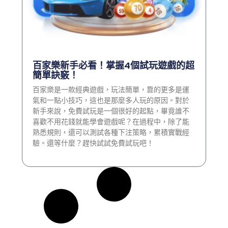
百家樂新手必看！掌握4個試玩遊戲的超
簡單訣竅！
百家樂是一款經典遊戲，玩法簡單，靠的更多是運
氣和一點小技巧，這也是那麼多人玩的原因。對於
新手來說，免費試玩是一個很好的起點，畢竟誰不
喜歡不用花錢就能學會遊戲呢？在過程中，除了能
熟悉規則，還可以測試各種下注策略，累積實戰經
驗。還等什麼？趕快試試免費試玩吧！