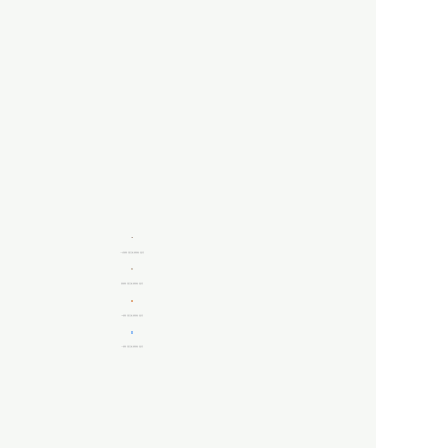
TU大獎娛樂城、首選台灣線上娛
樂城推薦、保證出金
JP大獎娛樂城、首選台灣線上娛樂城推薦、保證出金
鉅城娛樂城、首選台灣線上娛樂城推薦、保證出金
9M娛樂城、首選台灣線上娛樂城推薦、保證出金
T8娛樂城、首選台灣線上娛樂城推薦、保證出金