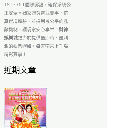
TST、GLI 國際認證，確保系統公
正安全。獨家體育電競賽事，仿
真實境體驗，並採用最公平的亂
數機制，讓玩家安心享樂。
財神
娛樂城
致力於提供最即時、最刺
激的娛樂體驗，每天帶來上千場
精彩賽事！
近期文章