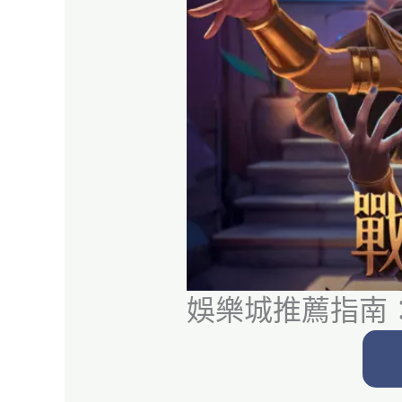
娛樂城推薦指南