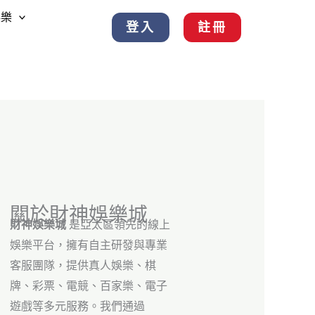
娛樂
登入
註冊
關於財神娛樂城
財神娛樂城
是亞太區領先的線上
娛樂平台，擁有自主研發與專業
客服團隊，提供真人娛樂、棋
牌、彩票、電競、百家樂、電子
遊戲等多元服務。我們通過