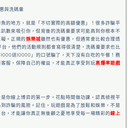
惠與洗碼量
釣魚的地方，就是「不切實際的高額優惠」！很多詐騙平
送趴數來吸引你，但背後的洗碼量要求可能高到你根本不
阻礙。正規的
娛樂城
雖然也有優惠，但通常會比較合理透
平台，他們的活動規則都會寫得很清楚，洗碼量要求也比
000送10000」的口號騙了，天下沒有白吃的午餐！務
問客服，保障自己的權益，才能真正享受到玩
高爆率遊戲
對是你線上博弈的第一步。花點時間做功課，認真檢視平
遇到詐騙的風險。記住，玩遊戲是為了放鬆和娛樂，不是
平台，才能讓你真正無後顧之憂地享受每一場精彩的
線上