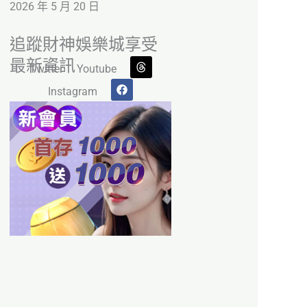
2026 年 5 月 20 日
追蹤財神娛樂城享受
最新資訊
Twitter
Youtube
F
T
Instagram
a
h
c
r
e
e
b
a
o
d
o
s
k
3A娛樂城、首選台灣線上娛樂城
推薦、保證出金