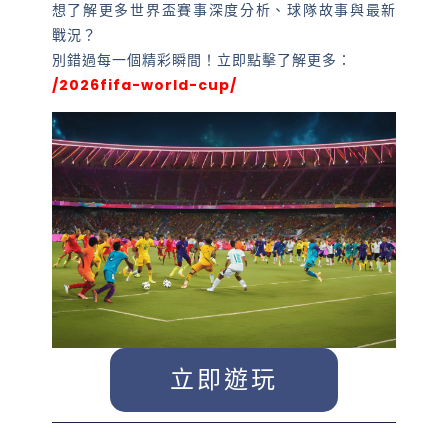
想了解更多世界盃賽事深度分析、球隊故事與最新
戰況？
別錯過每一個精彩瞬間！立即點擊了解更多：
/2026fifa-world-cup/
立即遊玩