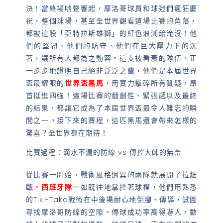
決！當終場哨聲響起，摩洛哥球員和球迷們瘋狂慶
祝，整個球場，甚至全世界觀看這場比賽的角落，
都被這股「亞特拉斯雄獅」的紅色浪潮給淹沒！他
們的堅韌、他們的防守、他們在巨大壓力下的沉
著，讓所有人都為之動容。這支被看衰的隊伍，正
一步步地證明自己絕非泛泛之輩，他們是本屆世界
盃最耀眼的
世界盃黑馬
，用實力擊碎所有質疑，昂
首挺進四強！這場比賽的戲劇性、緊張感以及最終
的結果，都讓它成為了本屆世界盃最令人難忘的瞬
間之一。接下來的賽程，這匹黑馬還會帶來怎樣的
驚喜？全世界都在期待！
比賽過程：滴水不漏的防線 vs 傳控大師的無奈
從比賽一開始，戰術風格迥異的兩隊就展開了拉鋸
戰。
西班牙隊
一如既往地掌控著球權，他們用熟悉
的Tiki-Taka戰術在中後場耐心地倒腳、傳導，試圖
尋找摩洛哥防線的空隙。傳球成功率高得嚇人，數