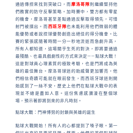
通過傳控來找到突破口，而
摩洛哥隊
則繼續堅持他
們務實的防守反擊策略。加時賽中，雙方都有零星
的機會，摩洛哥甚至差點通過反擊取得領先，可惜
射門被撲出。而
西班牙隊
也未能利用他們微弱的體
能優勢或者說控球優勢創造出絕佳的得分機會。比
賽的緊張感隨著時間一分一秒地流逝而急劇升高，
所有人都知道，這場關乎生死的對決，即將要通過
最殘酷、也最具戲劇性的方式來決定——點球大戰！
這是對球員心理素質的極致考驗，也是門將成為英
雄的最佳舞台。摩洛哥球迷的助威聲更加響亮，他
們相信奇蹟可能就在眼前發生，而西班牙球迷則開
始感到了一絲不安，歷史上他們在點球大戰中的表
現並不總是盡如人意。這份焦慮感瀰漫在整個球
場，預示著即將到來的非凡時刻。
點球大戰：門神博努的封鎖與英雄的誕生
點球大戰開始！所有人的心都提到了嗓子眼。第一
個站出來的是西班牙隊，然而，他們的首個點球就