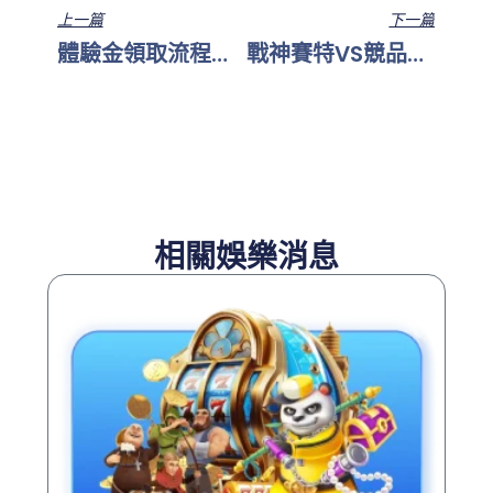
上一篇
下一篇
體驗金領取流程教學：三步驟輕鬆開玩戰神賽特
戰神賽特VS競品比較：哪款遊戲更值得玩？
相關娛樂消息