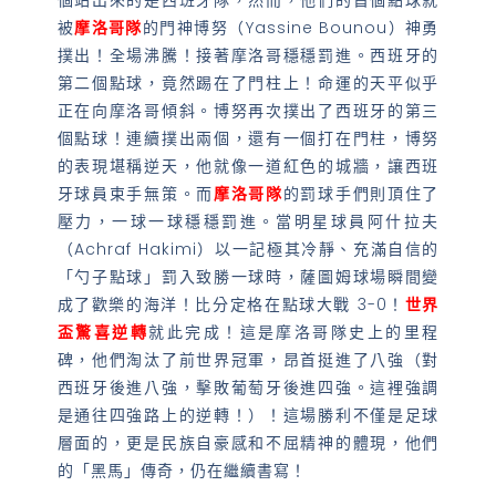
被
摩洛哥隊
的門神博努（Yassine Bounou）神勇
撲出！全場沸騰！接著摩洛哥穩穩罰進。西班牙的
第二個點球，竟然踢在了門柱上！命運的天平似乎
正在向摩洛哥傾斜。博努再次撲出了西班牙的第三
個點球！連續撲出兩個，還有一個打在門柱，博努
的表現堪稱逆天，他就像一道紅色的城牆，讓西班
牙球員束手無策。而
摩洛哥隊
的罰球手們則頂住了
壓力，一球一球穩穩罰進。當明星球員阿什拉夫
（Achraf Hakimi）以一記極其冷靜、充滿自信的
「勺子點球」罰入致勝一球時，薩圖姆球場瞬間變
成了歡樂的海洋！比分定格在點球大戰 3-0！
世界
盃驚喜逆轉
就此完成！這是摩洛哥隊史上的里程
碑，他們淘汰了前世界冠軍，昂首挺進了八強（對
西班牙後進八強，擊敗葡萄牙後進四強。這裡強調
是通往四強路上的逆轉！）！這場勝利不僅是足球
層面的，更是民族自豪感和不屈精神的體現，他們
的「黑馬」傳奇，仍在繼續書寫！