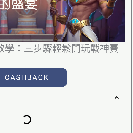
教學：三步驟輕鬆開玩戰神賽
CASHBACK