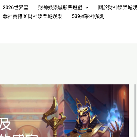
2026世界盃
財神娛樂城彩票遊戲
關於財神娛樂城
戰神賽特 X 財神娛樂城娛樂
539運彩神預測