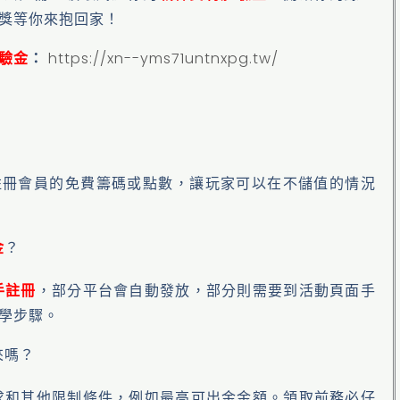
獎等你來抱回家！
驗金
：
https://xn--yms71untnxpg.tw/
註冊會員的免費籌碼或點數，讓玩家可以在不儲值的情況
金
？
手註冊
，部分平台會自動發放，部分則需要到活動頁面手
學步驟。
來嗎？
求和其他限制條件，例如最高可出金金額。領取前務必仔