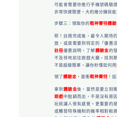
可能會需要你進行手機號碼驗
非常快速簡便，大約幾分鐘就能
步驟三：領取你的
戰神賽特
體驗
耶！註冊完成後，最令人期待
放，或是需要到特定的「優惠
註冊
優惠說明，了解
體驗金
的
不及待地前往遊戲大廳，找到
不是超級簡單，讓你秒懂如何用
領了
體驗金
，直衝
戰神賽特
！這
拿到
體驗金
後，當然是要立刻
遊戲
中脫穎而出，不是沒有原
玩就讓人很有感覺。更重要的
或觸發特殊機制的機率相對較