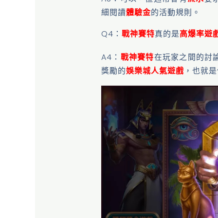
細閱讀
體驗金
的活動規則。
Q4：
戰神賽特
真的是
高爆率遊
A4：
戰神賽特
在玩家之間的討
獎勵的
娛樂城人氣遊戲
，也就是