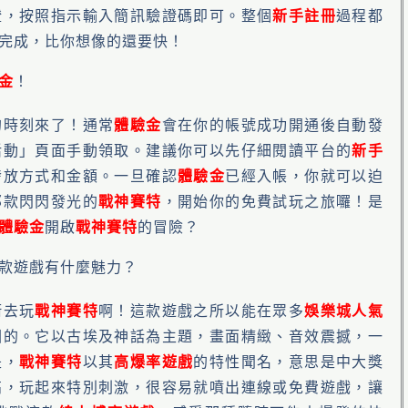
證，按照指示輸入簡訊驗證碼即可。整個
新手註冊
過程都
完成，比你想像的還要快！
金
！
的時刻來了！通常
體驗金
會在你的帳號成功開通後自動發
活動」頁面手動領取。建議你可以先仔細閱讀平台的
新手
發放方式和金額。一旦確認
體驗金
已經入帳，你就可以迫
那款閃閃發光的
戰神賽特
，開始你的免費試玩之旅囉！是
體驗金
開啟
戰神賽特
的冒險？
款遊戲有什麼魅力？
衝去玩
戰神賽特
啊！這款遊戲之所以能在眾多
娛樂城人氣
因的。它以古埃及神話為主題，畫面精緻、音效震撼，一
是，
戰神賽特
以其
高爆率遊戲
的特性聞名，意思是中大獎
高，玩起來特別刺激，很容易就噴出連線或免費遊戲，讓