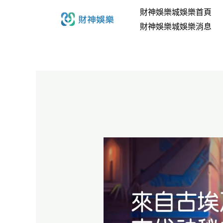
跳
財神娛樂城娛樂首頁
至
財神娛樂城娛樂消息
主
要
內
容