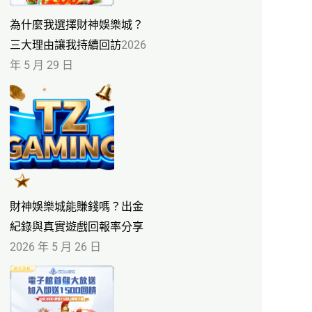
為什麼我選擇財神娛樂城？
三大理由讓我持續回訪
2026
年 5 月 29 日
財神娛樂城能賺錢嗎？出金
紀錄與真實遊戲回報率分享
2026 年 5 月 26 日